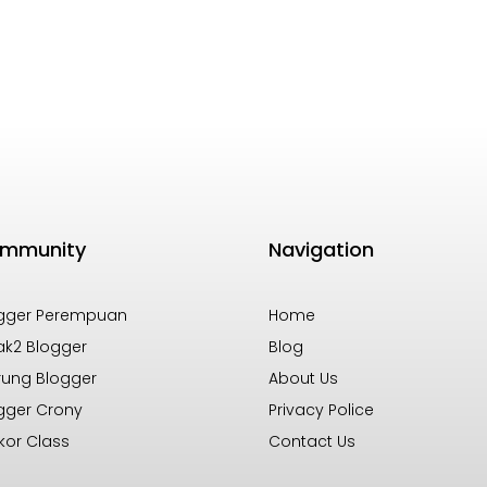
mmunity
Navigation
gger Perempuan
Home
k2 Blogger
Blog
ung Blogger
About Us
gger Crony
Privacy Police
kor Class
Contact Us