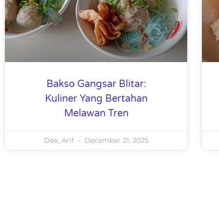
Bakso Gangsar Blitar:
Kuliner Yang Bertahan
Melawan Tren
Dee_Arif
December 21, 2025