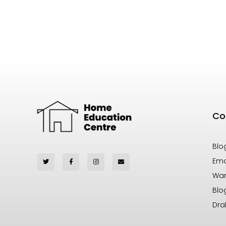
Co
Blo
Ema
War
Blo
Dra