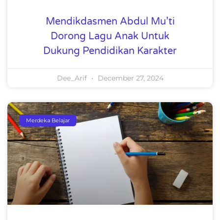
Mendikdasmen Abdul Mu’ti
Dorong Lagu Anak Untuk
Dukung Pendidikan Karakter
Dee_Arif
December 27, 2024
Merdeka Belajar