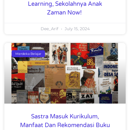
Learning, Sekolahnya Anak
Zaman Now!
Dee_Arif
July 15, 2024
Merdeka Belajar
Sastra Masuk Kurikulum,
Manfaat Dan Rekomendasi Buku