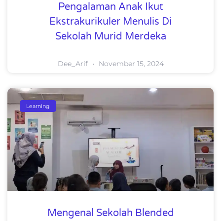
Pengalaman Anak Ikut
Ekstrakurikuler Menulis Di
Sekolah Murid Merdeka
Dee_Arif
November 15, 2024
Learning
Mengenal Sekolah Blended