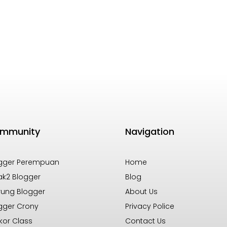
mmunity
Navigation
gger Perempuan
Home
k2 Blogger
Blog
ung Blogger
About Us
gger Crony
Privacy Police
kor Class
Contact Us