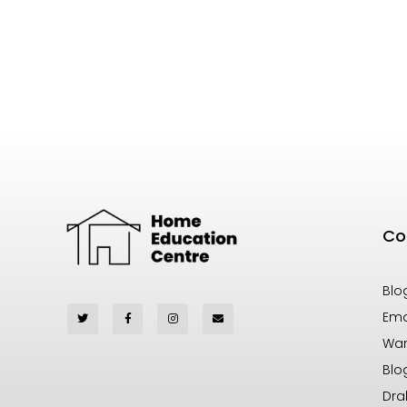
Co
Blo
Ema
War
Blo
Dra