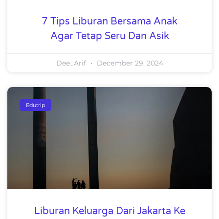
7 Tips Liburan Bersama Anak
Agar Tetap Seru Dan Asik
Dee_Arif
December 29, 2024
Edutrip
Liburan Keluarga Dari Jakarta Ke