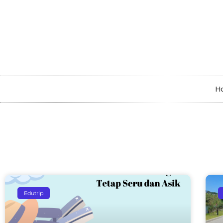
H
Edutrip