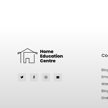
Co
Blo
Ema
War
Blo
Dra