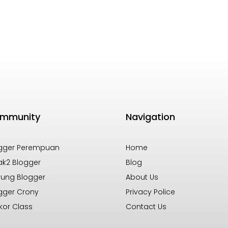
mmunity
Navigation
gger Perempuan
Home
k2 Blogger
Blog
ung Blogger
About Us
gger Crony
Privacy Police
kor Class
Contact Us