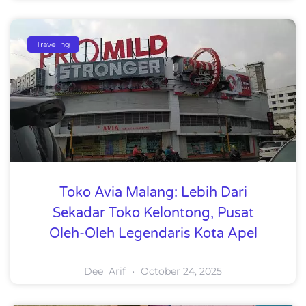
Traveling
Toko Avia Malang: Lebih Dari
Sekadar Toko Kelontong, Pusat
Oleh-Oleh Legendaris Kota Apel
Dee_Arif
October 24, 2025