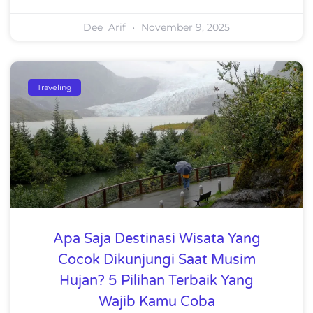
Dee_Arif
November 9, 2025
Traveling
Apa Saja Destinasi Wisata Yang
Cocok Dikunjungi Saat Musim
Hujan? 5 Pilihan Terbaik Yang
Wajib Kamu Coba