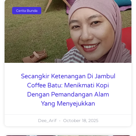
Cerita Bunda
Secangkir Ketenangan Di Jambul
Coffee Batu: Menikmati Kopi
Dengan Pemandangan Alam
Yang Menyejukkan
Dee_Arif
October 18, 2025