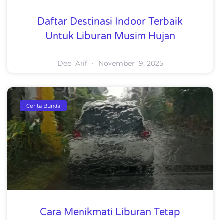
Daftar Destinasi Indoor Terbaik
Untuk Liburan Musim Hujan
Dee_Arif
November 19, 2025
Cerita Bunda
Cara Menikmati Liburan Tetap