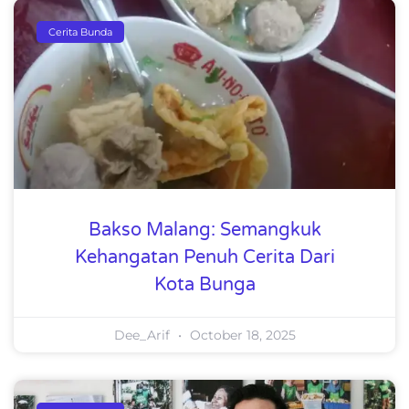
Cerita Bunda
Bakso Malang: Semangkuk
Kehangatan Penuh Cerita Dari
Kota Bunga
Dee_Arif
October 18, 2025