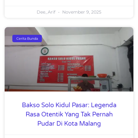
Dee_Arif
November 9, 2025
Cerita Bunda
Bakso Solo Kidul Pasar: Legenda
Rasa Otentik Yang Tak Pernah
Pudar Di Kota Malang