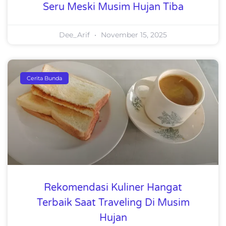
Seru Meski Musim Hujan Tiba
Dee_Arif
November 15, 2025
Cerita Bunda
Rekomendasi Kuliner Hangat
Terbaik Saat Traveling Di Musim
Hujan