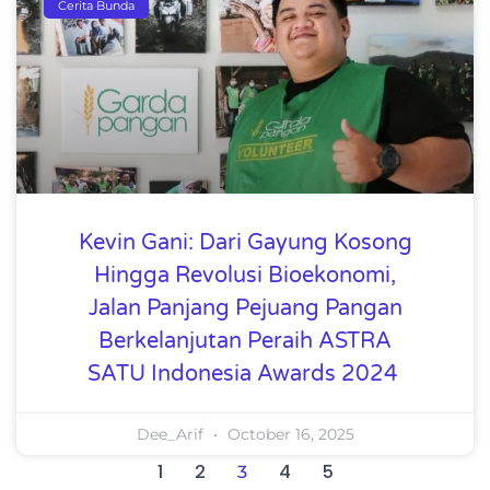
Cerita Bunda
Kevin Gani: Dari Gayung Kosong
Hingga Revolusi Bioekonomi,
Jalan Panjang Pejuang Pangan
Berkelanjutan Peraih ASTRA
SATU Indonesia Awards 2024
Dee_Arif
October 16, 2025
1
2
4
5
3