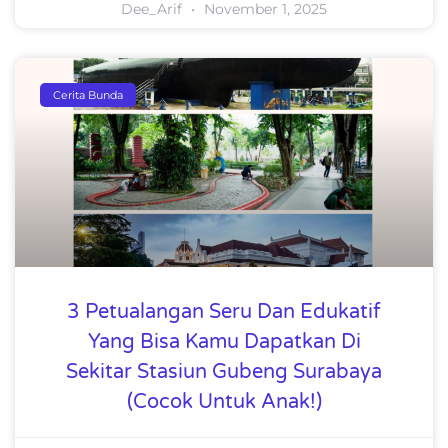
Dee_Arif
November 1, 2025
Cerita Bunda
3 Petualangan Seru Dan Edukatif
Yang Bisa Kamu Dapatkan Di
Sekitar Stasiun Gubeng Surabaya
(Cocok Untuk Anak!)