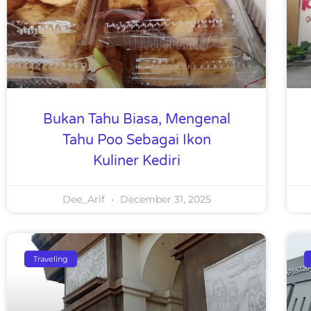
Bukan Tahu Biasa, Mengenal
Tahu Poo Sebagai Ikon
Kuliner Kediri
Dee_Arif
December 31, 2025
Traveling