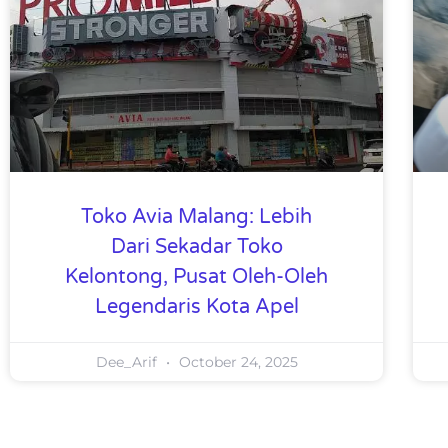
Toko Avia Malang: Lebih
Dari Sekadar Toko
Kelontong, Pusat Oleh-Oleh
Legendaris Kota Apel
Dee_Arif
October 24, 2025