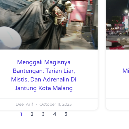
Menggali Magisnya
Bantengan: Tarian Liar,
Mi
Mistis, Dan Adrenalin Di
Jantung Kota Malang
Dee_Arif
October 11, 2025
2
3
4
5
1