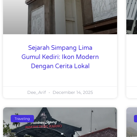
Sejarah Simpang Lima
Gumul Kediri: Ikon Modern
Dengan Cerita Lokal
Dee_Arif
December 14, 2025
Traveling