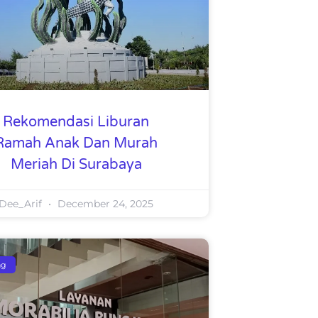
Rekomendasi Liburan
Ramah Anak Dan Murah
Meriah Di Surabaya
Dee_Arif
December 24, 2025
ng