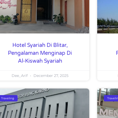
Hotel Syariah Di Blitar,
Pengalaman Menginap Di
Al-Kiswah Syariah
Dee_Arif
December 27, 2025
Traveling
Traveli