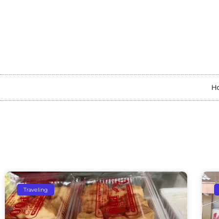
H
Traveling