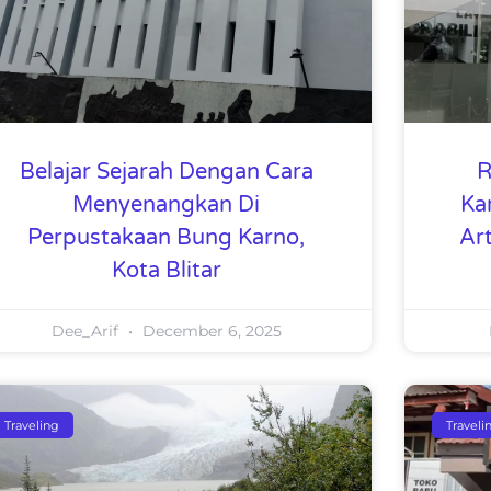
Belajar Sejarah Dengan Cara
R
Menyenangkan Di
Ka
Perpustakaan Bung Karno,
Ar
Kota Blitar
Dee_Arif
December 6, 2025
Traveling
Traveli