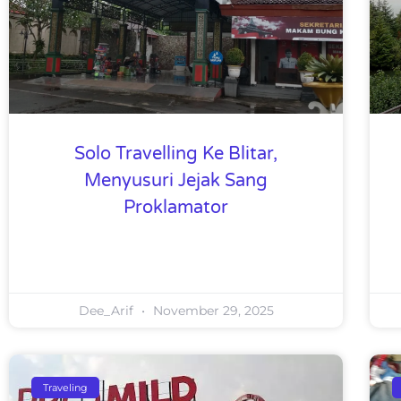
Solo Travelling Ke Blitar,
Menyusuri Jejak Sang
Proklamator
Dee_Arif
November 29, 2025
Traveling