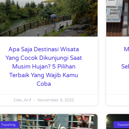
Apa Saja Destinasi Wisata
M
Yang Cocok Dikunjungi Saat
Musim Hujan? 5 Pilihan
Se
Terbaik Yang Wajib Kamu
Coba
Dee_Arif
November 9, 2025
Traveling
Traveli