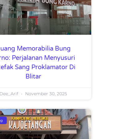
uang Memorabilia Bung
rno: Perjalanan Menyusuri
tefak Sang Proklamator Di
Blitar
Dee_Arif
November 30, 2025
ng