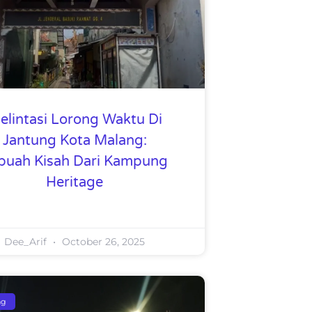
elintasi Lorong Waktu Di
Jantung Kota Malang:
buah Kisah Dari Kampung
Heritage
Dee_Arif
October 26, 2025
ng