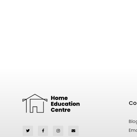
Co
Blo
Ema