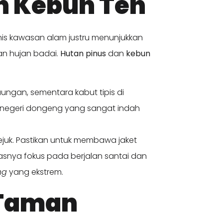
an Kebun Teh
nis kawasan alam justru menunjukkan
an hujan badai.
Hutan pinus
dan
kebun
ngan, sementara kabut tipis di
i negeri dongeng yang sangat indah
juk. Pastikan untuk membawa jaket
ivitasnya fokus pada berjalan santai dan
ng
yang ekstrem.
 Taman