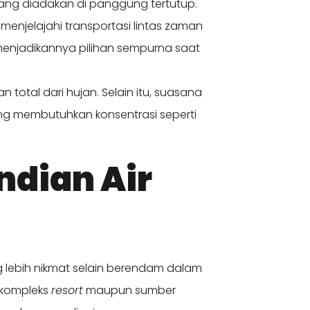
ang diadakan di panggung tertutup.
jelajahi transportasi lintas zaman
enjadikannya pilihan sempurna saat
total dari hujan. Selain itu, suasana
g membutuhkan konsentrasi seperti
dian Air
g lebih nikmat selain berendam dalam
 kompleks
resort
maupun sumber