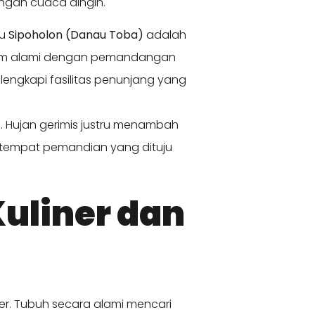
engah cuaca dingin.
au
Sipoholon (Danau Toba)
adalah
lam alami dengan pemandangan
engkapi fasilitas penunjang yang
. Hujan gerimis justru menambah
tempat pemandian yang dituju
Kuliner dan
er. Tubuh secara alami mencari