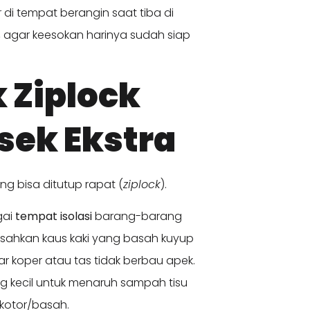
r
di tempat berangin saat tiba di
, agar keesokan harinya sudah siap
k Ziplock
sek Ekstra
g bisa ditutup rapat (
ziplock
).
gai
tempat isolasi
barang-barang
isahkan kaus kaki yang basah kuyup
gar koper atau tas tidak berbau apek.
g kecil untuk menaruh sampah tisu
kotor/basah.