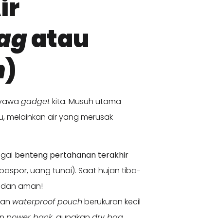
ir
ag
atau
h
)
nyawa
gadget
kita. Musuh utama
, melainkan air yang merusak
agai
benteng pertahanan terakhir
paspor, uang tunai). Saat hujan tiba-
 dan aman!
kan
waterproof pouch
berukuran kecil
an
power bank
, gunakan
dry bag