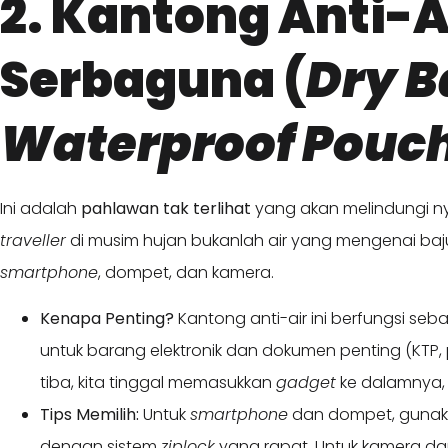
2. Kantong Anti-A
Serbaguna (
Dry B
Waterproof Pouc
Ini adalah
pahlawan tak terlihat
yang akan melindungi 
traveller
di musim hujan bukanlah air yang mengenai baju
smartphone
, dompet, dan kamera.
Kenapa Penting?
Kantong anti-air ini berfungsi seb
untuk barang elektronik dan dokumen penting (KTP, 
tiba, kita tinggal memasukkan
gadget
ke dalamnya,
Tips Memilih:
Untuk
smartphone
dan dompet, guna
dengan sistem
ziplock
yang rapat. Untuk kamera d