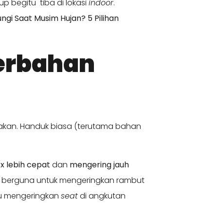
up begitu tiba di lokasi
indoor
.
ngi Saat Musim Hujan? 5 Pilihan
Berbahan
pakan. Handuk biasa (terutama bahan
x lebih cepat
dan
mengering jauh
t berguna untuk mengeringkan rambut
au mengeringkan
seat
di angkutan