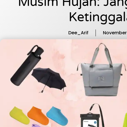
Musim Hujan: Jan
Ketinggal
Dee_Arif
November 