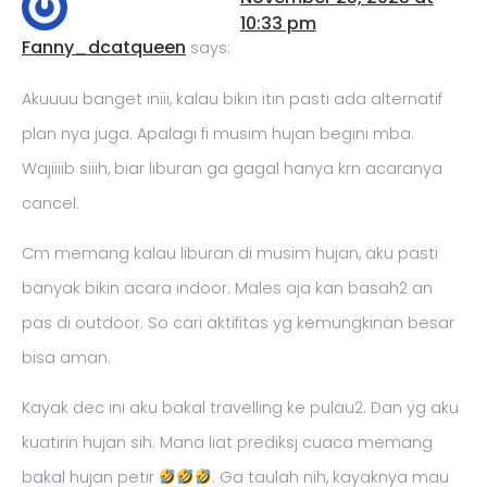
10:33 pm
Fanny_dcatqueen
says:
Akuuuu banget iniii, kalau bikin itin pasti ada alternatif
plan nya juga. Apalagi fi musim hujan begini mba.
Wajiiiib siiih, biar liburan ga gagal hanya krn acaranya
cancel.
Cm memang kalau liburan di musim hujan, aku pasti
banyak bikin acara indoor. Males aja kan basah2 an
pas di outdoor. So cari aktifitas yg kemungkinan besar
bisa aman.
Kayak dec ini aku bakal travelling ke pulau2. Dan yg aku
kuatirin hujan sih. Mana liat prediksj cuaca memang
bakal hujan petir
. Ga taulah nih, kayaknya mau