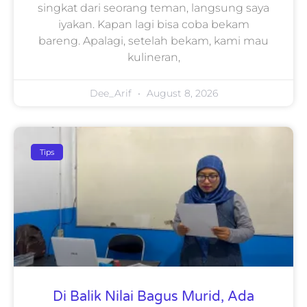
singkat dari seorang teman, langsung saya
iyakan. Kapan lagi bisa coba bekam
bareng. Apalagi, setelah bekam, kami mau
kulineran,
Dee_Arif
August 8, 2026
Tips
Di Balik Nilai Bagus Murid, Ada