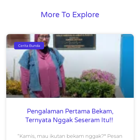
More To Explore
Cerita Bunda
Pengalaman Pertama Bekam,
Ternyata Nggak Seseram Itu!!
“Kamis, mau ikutan bekam nggak?* Pesan