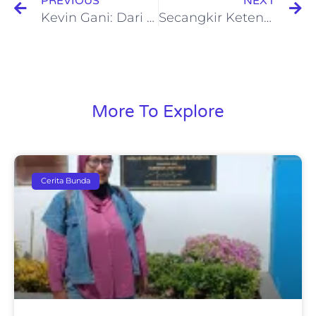
PREVIOUS
NEXT
Kevin Gani: Dari Gayung Kosong Hingga Revolusi Bioekonomi, Jalan Panjang Pejuang Pangan Berkelanjutan Peraih ASTRA SATU Indonesia Awards 2024
Secangkir Ketenangan di Jambul Coffee Batu: Menikmati Kopi dengan Pemandangan Alam yang Menyejukkan
More To Explore
Cerita Bunda