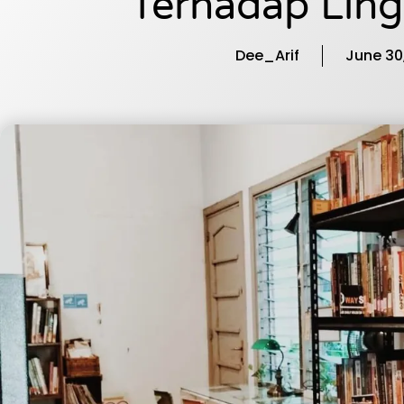
Terhadap Lin
Dee_Arif
June 30