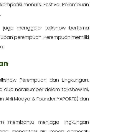
 kompetisi menulis. Festival Perempuan
.
DN juga menggelar talkshow bertema
hidupan perempuan. Perempuan memiliki
ya.
an
Talkshow Perempuan dan Lingkungan.
Ada dua narasumber dalam talkshow ini,
ngan Ahli Madya & Founder YAPORTE) dan
am membantu menjaga lingkungan
aha mengatasi air limbah domestik.