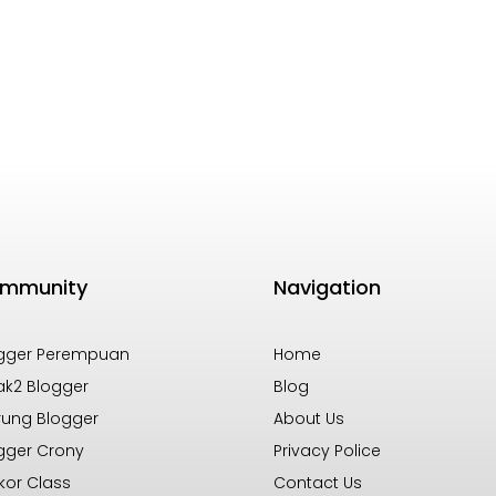
mmunity
Navigation
gger Perempuan
Home
k2 Blogger
Blog
ung Blogger
About Us
gger Crony
Privacy Police
kor Class
Contact Us