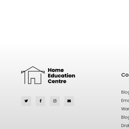
Co
Blo
Ema
War
Blo
Dra