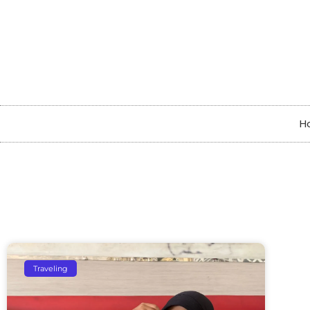
H
Traveling