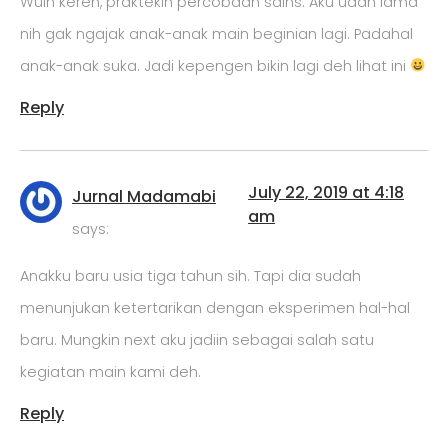
Wuih keren, praktekin percobaan sains. Aku udah lama
nih gak ngajak anak-anak main beginian lagi. Padahal
anak-anak suka. Jadi kepengen bikin lagi deh lihat ini
Reply
July 22, 2019 at 4:18
Jurnal Madamabi
am
says:
Anakku baru usia tiga tahun sih. Tapi dia sudah
menunjukan ketertarikan dengan eksperimen hal-hal
baru. Mungkin next aku jadiin sebagai salah satu
kegiatan main kami deh.
Reply