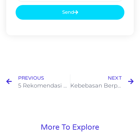
Send
PREVIOUS
NEXT
5 Rekomendasi Film India untuk Menemani Libur Lebaran
Kebebasan Berpetualang: Rental Mobil Bali dengan TRAC
More To Explore