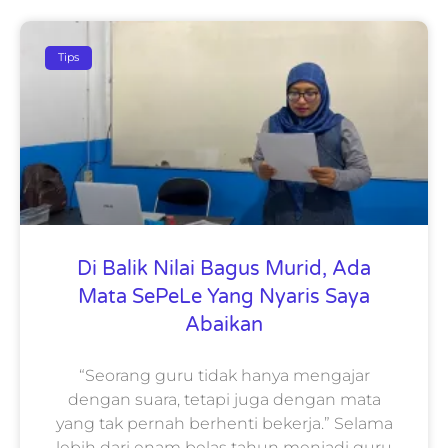
Tips
Di Balik Nilai Bagus Murid, Ada
Mata SePeLe Yang Nyaris Saya
Abaikan
“Seorang guru tidak hanya mengajar
dengan suara, tetapi juga dengan mata
yang tak pernah berhenti bekerja.” Selama
lebih dari enam belas tahun menjadi guru