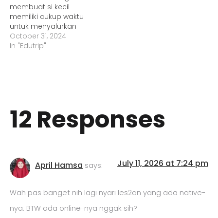
membuat si kecil
memiliki cukup waktu
untuk menyalurkan
hobinya. Ketika tidak
October 31, 2024
pergi ke sekolah, anak
In "Edutrip"
saya melakukan
aktivitas favoritnya :
bikin-bikin! Ya, anak
bungsu saya ini sangat
suka membuat
berbagai kerajinan
12 Responses
tangan saat belajar di
rumah. Mulai membuat
kalung dari manik-
manik, squishy, hingga
gantungan kunci. …
July 11, 2026 at 7:24 pm
April Hamsa
says:
Wah pas banget nih lagi nyari les2an yang ada native-
nya. BTW ada online-nya nggak sih?