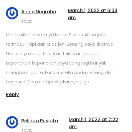
March 1, 2022 at 6:03
Annie Nugraha
am
says:
MashaAllah. Kreatifnya Mbak. Tulisan Aluna juga
termasuk rapi dan jelas loh. Seneng saya lihatnya.
Nanti saya coba teruskan tulisan ini kepada
keponakan-keponakan saya yang lagi banyak
mengasuh balita. Pasti mereka pada seneng deh
bacanya. Dan mempraktekannya juga.
Reply
March 1, 2022 at 7:22
Relinda Puspita
am
says: