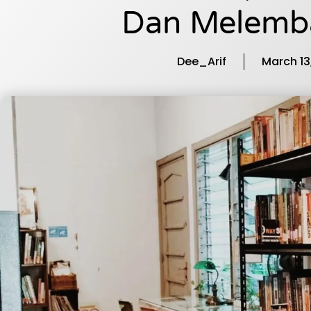
Dan Melemb
Dee_Arif
March 13