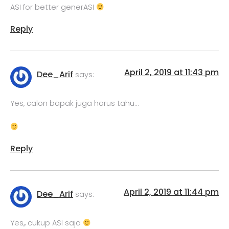
ASI for better generASI
Reply
April 2, 2019 at 11:43 pm
Dee_Arif
says:
Yes, calon bapak juga harus tahu…
Reply
April 2, 2019 at 11:44 pm
Dee_Arif
says:
Yes,, cukup ASI saja