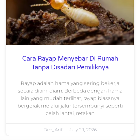
Cara Rayap Menyebar Di Rumah
Tanpa Disadari Pemiliknya
Rayap adalah hama yang sering bekerja
secara diam-diam. Berbeda dengan hama
lain yang mudah terlihat, rayap biasanya
bergerak melalui jalur tersembunyi seperti
celah lantai, retakan
Dee_Arif
July 29, 2026