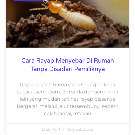
Cara Rayap Menyebar Di Rumah
Tanpa Disadari Pemiliknya
Rayap adalah hama yang sering bekerja
secara diam-diam. Berbeda dengan hama
lain yang mudah terlihat, rayap biasanya
bergerak melalui jalur tersembunyi seperti
celah lantai, retakan
Dee_Arif
July 29, 2026