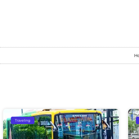
H
Traveling