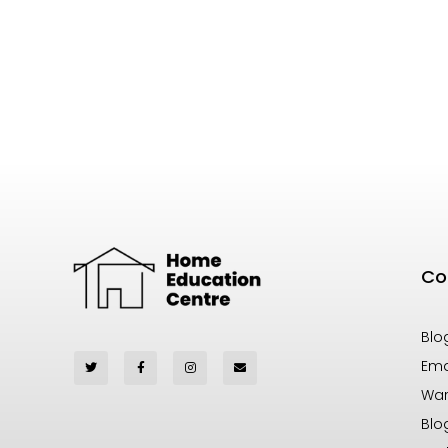
Co
Blo
Ema
War
Blo