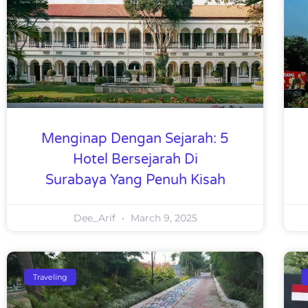
Menginap Dengan Sejarah: 5
Hotel Bersejarah Di
Surabaya Yang Penuh Kisah
Dee_Arif
March 9, 2025
Traveling