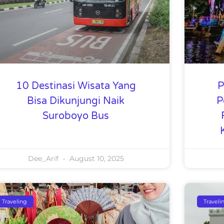
10 Destinasi Wisata Yang
P
Bisa Dikunjungi Naik
P
Suroboyo Bus
Dee_Arif
August 10, 2025
Traveling
Traveli