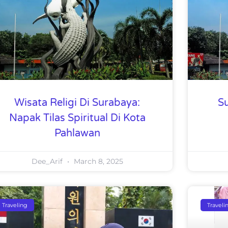
Wisata Religi Di Surabaya:
Su
Napak Tilas Spiritual Di Kota
Pahlawan
Dee_Arif
March 8, 2025
Traveling
Traveli