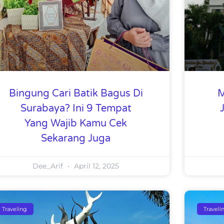
Bingung Cari Batik Bagus Di
M
Surabaya? Ini 9 Tempat
Yang Wajib Kamu Cek
Sekarang Juga
Dee_Arif
April 12, 2025
Traveling
Traveli