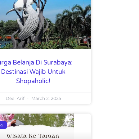
rga Belanja Di Surabaya:
Destinasi Wajib Untuk
Shopaholic!
Dee_Arif
March 2, 2025
ng