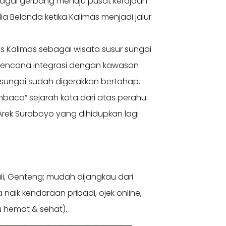
agai gerbang menuju pusat kerajaan
ia Belanda ketika Kalimas menjadi jalur
 Kalimas sebagai wisata susur sungai
 rencana integrasi dengan kawasan
i sungai sudah digerakkan bertahap.
aca” sejarah kota dari atas perahu:
rek Suroboyo yang dihidupkan lagi
ali, Genteng; mudah dijangkau dari
naik kendaraan pribadi, ojek online,
u hemat & sehat).