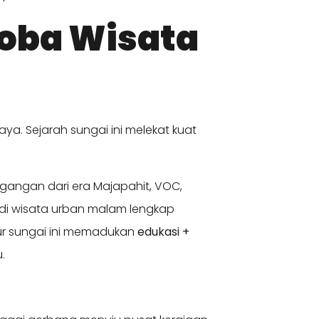
Coba Wisata
ya. Sejarah sungai ini melekat kuat
agangan dari era Majapahit, VOC,
jadi wisata urban malam lengkap
sur sungai ini memadukan
edukasi +
u.