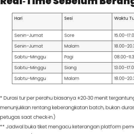
Real‑Time Sebelum Beran
Hari
Sesi
Waktu Tu
Senin–Jumat
Sore
15.00–17.
Senin–Jumat
Malam
18.00–20.
Sabtu–Minggu
Pagi
08.00–11.
Sabtu–Minggu
Siang
13.00–17.
Sabtu–Minggu
Malam
18.00–20.
* Durasi tur per perahu biasanya ±20‑30 menit tergantung 
menunjukkan rentang keberangkatan batch, bukan durasi t
petugas saat check‑in.)
** Jadwal buka tiket mengacu keterangan platform pem