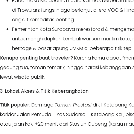
Pada masa Majapahit, muara Kalimas berperan seb
di Trowulan; fungsi niaga berlanjut di era VOC & Hind
angkut komoditas penting.
Pemerintah Kota Surabaya merestorasi & mengemas
untuk menghidupkan kembali warisan maritim kota;
heritage & pasar apung UMKM di beberapa titik tep
Kenapa penting buat traveler?
Karena kamu dapat “memb
gedung tua, taman tematik, hingga narasi kebanggaan A
lewat wisata publik.
3. Lokasi, Akses & Titik Keberangkatan
Titik populer:
Dermaga
Taman Prestasi
di Jl. Ketabang K
koridor Jalan Pemuda – Yos Sudarso – Ketabang Kali; bisa 
atau jalan kaki ±20 menit dari Stasiun Gubeng (kalau ma