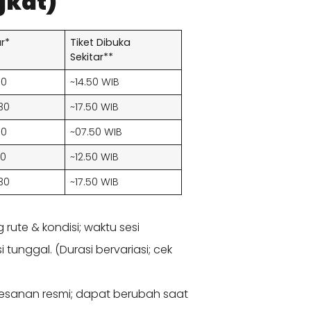
gkat)
r*
Tiket Dibuka
Sekitar**
00
~14.50 WIB
30
~17.50 WIB
30
~07.50 WIB
00
~12.50 WIB
30
~17.50 WIB
rute & kondisi; waktu sesi
unggal. (Durasi bervariasi; cek
esanan resmi; dapat berubah saat