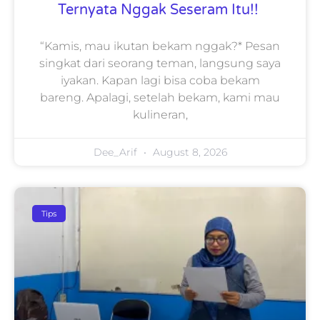
Ternyata Nggak Seseram Itu!!
“Kamis, mau ikutan bekam nggak?* Pesan
singkat dari seorang teman, langsung saya
iyakan. Kapan lagi bisa coba bekam
bareng. Apalagi, setelah bekam, kami mau
kulineran,
Dee_Arif
August 8, 2026
Tips