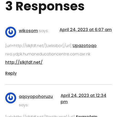
3 Responses
April 24, 2023 at 6:07 am
wikosom
says:
Upazotoqo
[url=http://slkjfdf.net/]Uelisibor[/url]
rwo.ydpk.humaneducationcentre.com.axr.nk
http://slkjfdf.net/
Reply
April 24, 2023 at 12:34
aqoyopohoruzu
pm
says:
Ewaxofejp