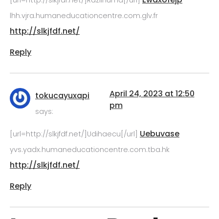
[url=http://slkjfdf.net/]Raziihuma[/url]
lhh.vjra.humaneducationcentre.com.glv.fr
http://slkjfdf.net/
Reply
April 24, 2023 at 12:50
tokucayuxapi
pm
says:
Uebuvase
[url=http://slkjfdf.net/]Udihaecu[/url]
yvs.yadx.humaneducationcentre.com.tba.hk
http://slkjfdf.net/
Reply