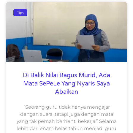
Tips
Di Balik Nilai Bagus Murid, Ada
Mata SePeLe Yang Nyaris Saya
Abaikan
“Seorang guru tidak hanya mengajar
dengan suara, tetapi juga dengan mata
yang tak pernah berhenti bekerja.” Selama
lebih dari enam belas tahun menjadi guru