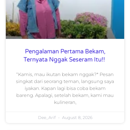
Pengalaman Pertama Bekam,
Ternyata Nggak Seseram Itu!!
“Kamis, mau ikutan bekam nggak?* Pesan
singkat dari seorang teman, langsung saya
iyakan. Kapan lagi bisa coba bekam
bareng. Apalagi, setelah bekam, kami mau
kulineran,
Dee_Arif
August 8, 2026