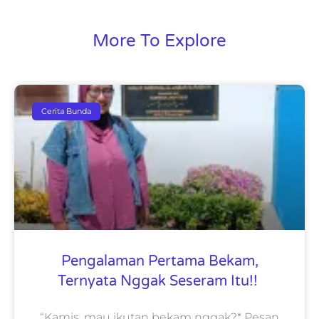
More To Explore
Cerita Bunda
Pengalaman Pertama Bekam,
Ternyata Nggak Seseram Itu!!
“Kamis, mau ikutan bekam nggak?* Pesan