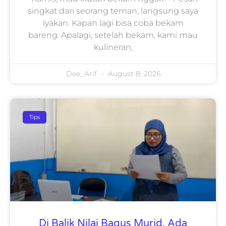
singkat dari seorang teman, langsung saya
iyakan. Kapan lagi bisa coba bekam
bareng. Apalagi, setelah bekam, kami mau
kulineran,
Dee_Arif
August 8, 2026
Tips
Di Balik Nilai Bagus Murid, Ada