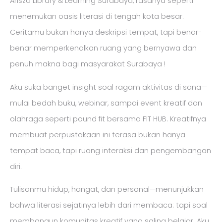
Arisza Library & Learning Surabaya, rasanya seperti
menemukan oasis literasi di tengah kota besar.
Ceritamu bukan hanya deskripsi tempat, tapi benar-
benar memperkenalkan ruang yang bernyawa dan
penuh makna bagi masyarakat Surabaya !
Aku suka banget insight soal ragam aktivitas di sana—
mulai bedah buku, webinar, sampai event kreatif dan
olahraga seperti pound fit bersama FIT HUB. Kreatifnya
membuat perpustakaan ini terasa bukan hanya
tempat baca, tapi ruang interaksi dan pengembangan
diri.
Tulisanmu hidup, hangat, dan personal—menunjukkan
bahwa literasi sejatinya lebih dari membaca: tapi soal
membangun komunitas kreatif yang saling belajar. Aku