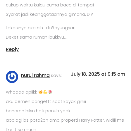
cukup waktu kalau cuma baca di tempat.
Syarat jadi keanggotaannya gimana, Di?
Lokasinya oke nih.. di Gayungsari.
Deket sama rumah Ibukkyu…
Reply
July 18, 2025 at 9:15 am
nurul rahma
says:
Whoaaa apiikk
aku demen bangettt spot kayak giniii
beneran bikin hati penuh yaak.
apalagi bs poto2an ama properti Harry Potter, widiii me
like it so much