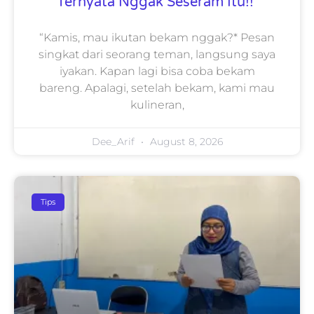
Ternyata Nggak Seseram Itu!!
“Kamis, mau ikutan bekam nggak?* Pesan
singkat dari seorang teman, langsung saya
iyakan. Kapan lagi bisa coba bekam
bareng. Apalagi, setelah bekam, kami mau
kulineran,
Dee_Arif
August 8, 2026
Tips