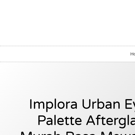
H
Implora Urban 
Palette Aftergl