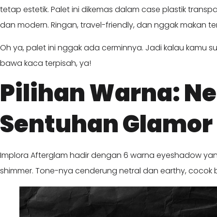
tetap estetik. Palet ini dikemas dalam case plastik tran
dan modern. Ringan, travel-friendly, dan nggak makan 
Oh ya, palet ini nggak ada cerminnya. Jadi kalau kamu su
bawa kaca terpisah, ya!
Pilihan Warna: N
Sentuhan Glamor
Implora Afterglam hadir dengan 6 warna eyeshadow yang 
shimmer. Tone-nya cenderung netral dan earthy, cocok 