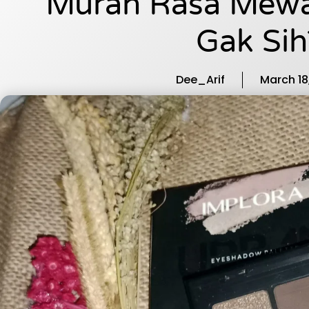
Murah Rasa Mewah
Gak Sih
Dee_Arif
March 18