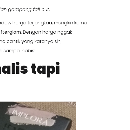
an gampang fall out.
shadow harga terjangkau, mungkin kamu
Afterglam
. Dengan harga nggak
na cantik yang katanya sih,
ni sampai habis!
lis tapi