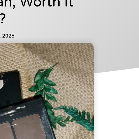
, Worth It
?
, 2025