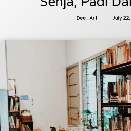
Senja, Padi D
Dee_Arif
July 22