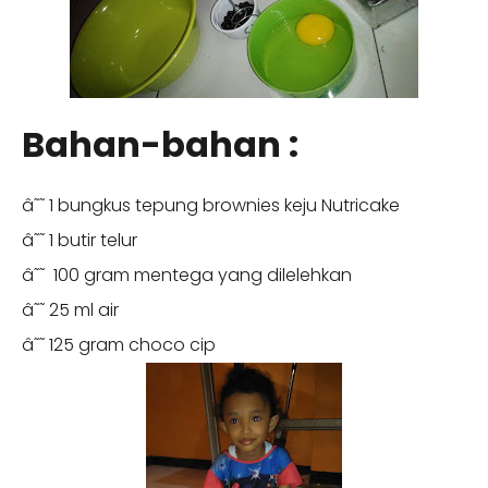
Bahan-bahan :
â˜˜ 1 bungkus tepung brownies keju Nutricake
â˜˜ 1 butir telur
â˜˜ 100 gram mentega yang dilelehkan
â˜˜ 25 ml air
â˜˜ 125 gram choco cip