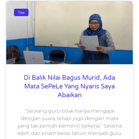
Tips
Di Balik Nilai Bagus Murid, Ada
Mata SePeLe Yang Nyaris Saya
Abaikan
“Seorang guru tidak hanya mengajar
dengan suara, tetapi juga dengan mata
yang tak pernah berhenti bekerja.” Selama
lebih dari enam belas tahun menjadi guru