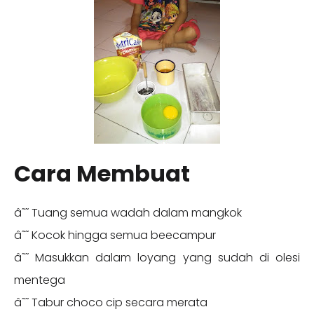
Cara Membuat
â˜˜ Tuang semua wadah dalam mangkok
â˜˜ Kocok hingga semua beecampur
â˜˜ Masukkan dalam loyang yang sudah di olesi
mentega
â˜˜ Tabur choco cip secara merata