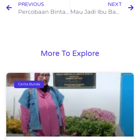
PREVIOUS
NEXT
Percobaan Bintang di Langit â­â­â­
Mau Jadi Ibu Bahagia? Begini Caranya!
More To Explore
Cerita Bunda