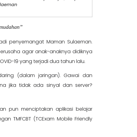
Sulaeman
kemudahan”
njadi penyemangat Maman Sulaeman.
berusaha agar anak-anaknya didiknya
ID-19 yang terjadi dua tahun lalu.
aring (dalam jaringan). Gawai dan
 jika tidak ada sinyal dan server?
an pun menciptakan aplikasi belajar
ngan TMFCBT (TCExam Mobile Friendly