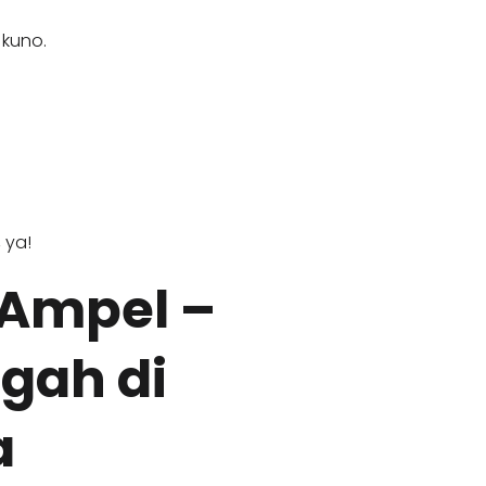
 kuno.
 ya!
 Ampel –
gah di
a