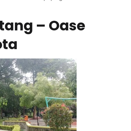
atang – Oase
ota