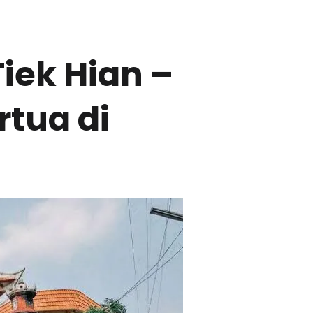
iek Hian –
tua di