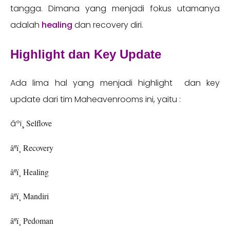
tangga. Dimana yang menjadi fokus utamanya
adalah
healing
dan recovery diri.
Highlight dan Key Update
Ada lima hal yang menjadi highlight dan key
update dari tim Maheavenrooms ini, yaitu :
âºï¸
Selflove
âºï¸ Recovery
âºï¸ Healing
âºï¸ Mandiri
âºï¸ Pedoman