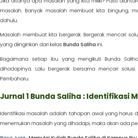
Jika ditanya apa masalah yang kita miliki? Pasti diant
masalah. Banyak masalah membuat kita bingung, man
dahulu.
Masalah membuat kita bergerak. Bergerak mencari sol
yang diinginkan dari kelas
Bunda Saliha
ini.
Bagaimana setiap ibu yang mengikuti Bunda Salih
dihadapinya. Lalu bergerak bersama mencari solusi
Pembaharu.
Jurnal 1 Bunda Saliha : Identifikasi
Identifikasi masalah adalah tahapan awal yang harus dila
menemukan masalah yang dihadapi, maka akan ada per
Baca Juga :
Memulai Kuliah Bunda Saliha di Kampus Ib