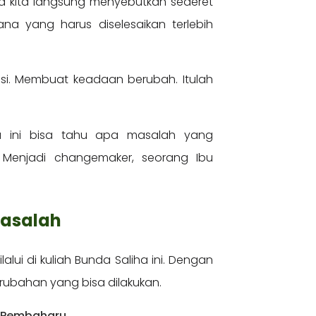
ara kita langsung menyebutkan sederet
a yang harus diselesaikan terlebih
usi. Membuat keadaan berubah. Itulah
a ini bisa tahu apa masalah yang
. Menjadi changemaker, seorang Ibu
 Masalah
lui di kuliah Bunda Saliha ini. Dengan
ubahan yang bisa dilakukan.
u Pembaharu