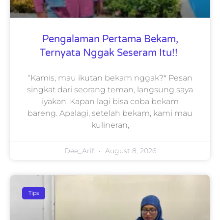
Pengalaman Pertama Bekam,
Ternyata Nggak Seseram Itu!!
“Kamis, mau ikutan bekam nggak?* Pesan
singkat dari seorang teman, langsung saya
iyakan. Kapan lagi bisa coba bekam
bareng. Apalagi, setelah bekam, kami mau
kulineran,
Dee_Arif
August 8, 2026
Tips