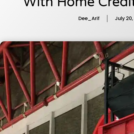
With Home Credit
Dee_Arif
July 20