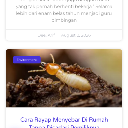
yang tak pernah berhenti bekerja.” Selama
lebih dari enam belas tahun menjadi guru
bimbingan
Dee_Arif
August 2, 2026
Environment
Cara Rayap Menyebar Di Rumah