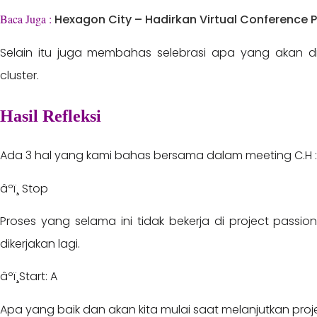
Baca Juga :
Hexagon City – Hadirkan Virtual Conference 
Selain itu juga membahas selebrasi apa yang akan 
cluster.
Hasil Refleksi
Ada 3 hal yang kami bahas bersama dalam meeting C.H 
âºï¸ Stop
Proses yang selama ini tidak bekerja di project passio
dikerjakan lagi.
âºï¸Start: A
Apa yang baik dan akan kita mulai saat melanjutkan proj