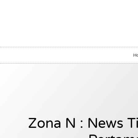
H
Zona N : News T