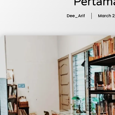
Pertam
Dee_Arif
March 2