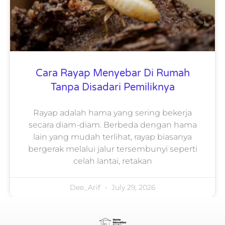
Cara Rayap Menyebar Di Rumah
Tanpa Disadari Pemiliknya
Rayap adalah hama yang sering bekerja
secara diam-diam. Berbeda dengan hama
lain yang mudah terlihat, rayap biasanya
bergerak melalui jalur tersembunyi seperti
celah lantai, retakan
Dee_Arif
July 29, 2026