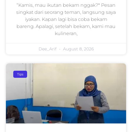
“Kamis, mau ikutan bekam nggak?* Pesan
singkat dari seorang teman, langsung saya
iyakan. Kapan lagi bisa coba bekam
bareng. Apalagi, setelah bekam, kami mau
kulineran,
Dee_Arif
August 8, 2026
Tips