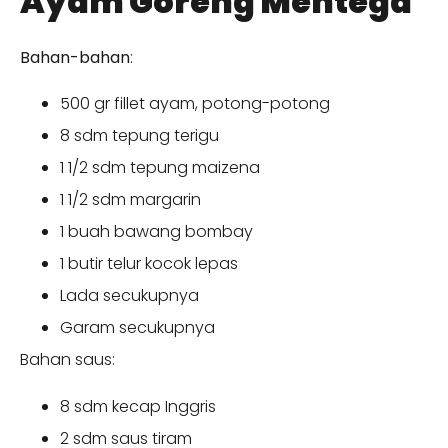
Ayam Goreng Mentega
Bahan-bahan
:
500 gr fillet ayam, potong-potong
8 sdm tepung terigu
1 1/2 sdm tepung maizena
1 1/2 sdm margarin
1 buah bawang bombay
1 butir telur kocok lepas
Lada secukupnya
Garam secukupnya
Bahan saus:
8 sdm kecap Inggris
2 sdm saus tiram