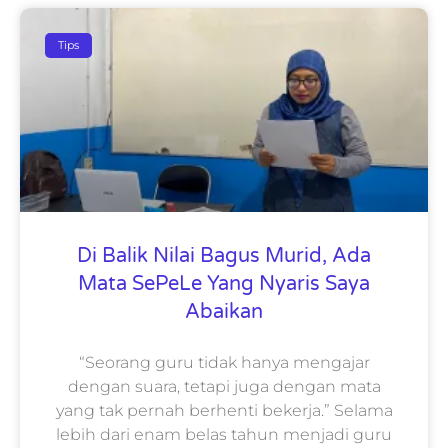
Tips
Di Balik Nilai Bagus Murid, Ada
Mata SePeLe Yang Nyaris Saya
Abaikan
“Seorang guru tidak hanya mengajar
dengan suara, tetapi juga dengan mata
yang tak pernah berhenti bekerja.” Selama
lebih dari enam belas tahun menjadi guru