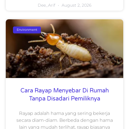
Dee_Arif
August 2, 2026
Environment
Cara Rayap Menyebar Di Rumah
Tanpa Disadari Pemiliknya
Rayap adalah hama yang sering bekerja
secara diam-diam. Berbeda dengan hama
lain yang mudah terlihat, rayap biasanya