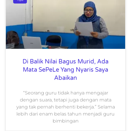
Di Balik Nilai Bagus Murid, Ada
Mata SePeLe Yang Nyaris Saya
Abaikan
“Seorang guru tidak hanya mengajar
dengan suara, tetapi juga dengan mata
yang tak pernah berhenti bekerja.” Selama
lebih dari enam belas tahun menjadi guru
bimbingan